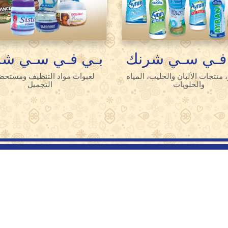
فـي سـي شرنك
بـي فـي سـي شر
 منتجات الألبان والحليب، المياه
لعبوات مواد التنظيف ومستحض
والحلويات
التجميل