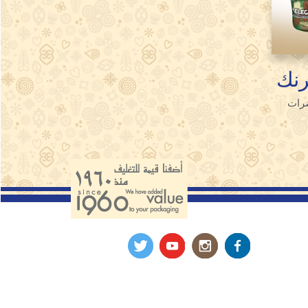
نك
رات