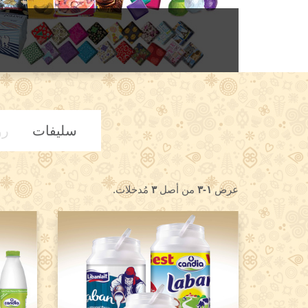
سليفات
رو
عرض
١-٣
من أصل
٣
مُدخلات.