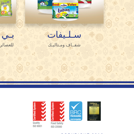
سـلـيفات
بـي 
شفــاف ومـتاليـك
للعصائر،